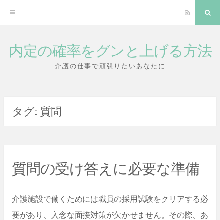
RSS
検
索
内定の確率をグンと上げる方法
コ
ン
介護の仕事で頑張りたいあなたに
テ
ン
タグ:
質問
ツ
へ
ス
キ
質問の受け答えに必要な準備
ッ
プ
介護施設で働くためには職員の採用試験をクリアする必
要があり、入念な面接対策が欠かせません。その際、あ