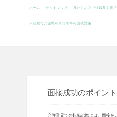
ホーム
サイトマップ
身だしなみで好印象を獲得
未経験で介護職を目指す時の面接対策
コ
内定
ン
テ
ン
ツ
へ
ス
面接成功のポイント
キ
ッ
プ
介護業界での転職の際には、面接を