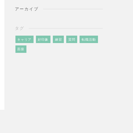
アーカイブ
タグ
キャリア
好印象
練習
質問
転職活動
面接